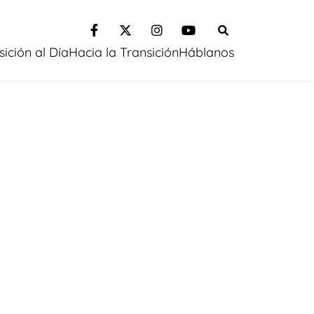
sición al Día
Hacia la Transición
Háblanos