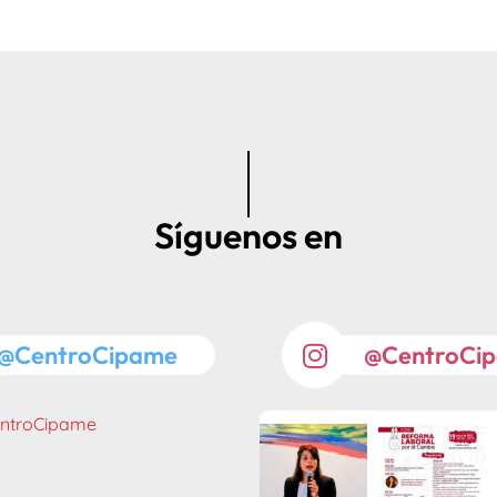
Síguenos en
@CentroCipame
@CentroCi
entroCipame