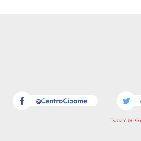
@CentroCipame
Tweets by C