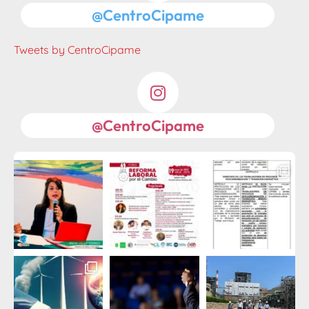
@CentroCipame
Tweets by CentroCipame
@CentroCipame